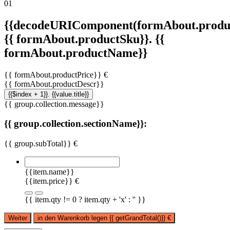
01
{{decodeURIComponent(formAbout.produc
{{ formAbout.productSku}}. {{
formAbout.productName}}
{{ formAbout.productPrice}} €
{{ formAbout.productDescr}}
{{$index + 1}}. {{value.title}}
{{ group.collection.message}}
{{ group.collection.sectionName}}:
{{ group.subTotal}} €
{{item.name}}
{{item.price}} €
{{ item.qty != 0 ? item.qty + 'x' : '' }}
Weiter
in den Warenkorb legen
{{ getGrandTotal()}}
€