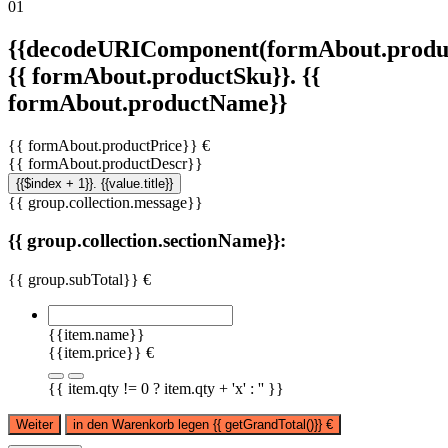
01
{{decodeURIComponent(formAbout.produc
{{ formAbout.productSku}}. {{
formAbout.productName}}
{{ formAbout.productPrice}} €
{{ formAbout.productDescr}}
{{$index + 1}}. {{value.title}}
{{ group.collection.message}}
{{ group.collection.sectionName}}:
{{ group.subTotal}} €
{{item.name}}
{{item.price}} €
{{ item.qty != 0 ? item.qty + 'x' : '' }}
Weiter
in den Warenkorb legen
{{ getGrandTotal()}}
€