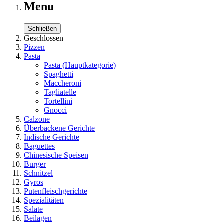
Menu
Schließen
Geschlossen
Pizzen
Pasta
Pasta
(Hauptkategorie)
Spaghetti
Maccheroni
Tagliatelle
Tortellini
Gnocci
Calzone
Überbackene Gerichte
Indische Gerichte
Baguettes
Chinesische Speisen
Burger
Schnitzel
Gyros
Putenfleischgerichte
Spezialitäten
Salate
Beilagen